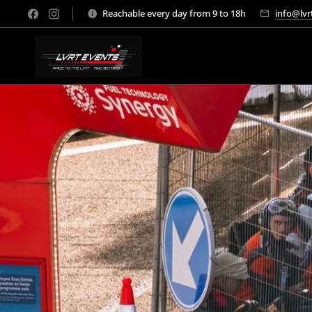
Reachable every day from 9 to 18h
info@lvr