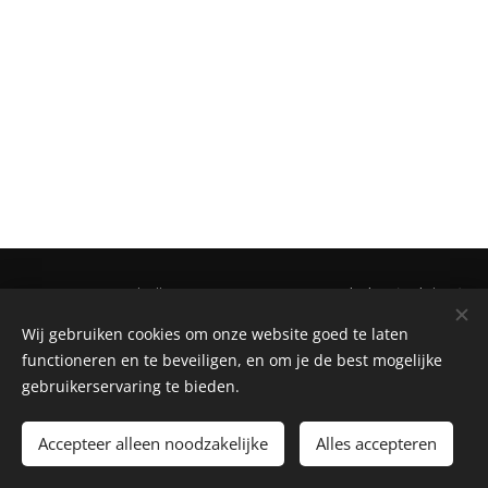
LVRT
Events, Priorijstraat 24, 3630 Maasmechelen (Belgium),
+32(0)473984918
Wij gebruiken cookies om onze website goed te laten
functioneren en te beveiligen, en om je de best mogelijke
Cookies
gebruikerservaring te bieden.
Languages
Nederlands
English
Français
Accepteer alleen noodzakelijke
Alles accepteren