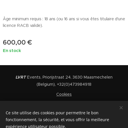
Âge minimum requis : 18 ans (ou 16 ans si vous êtes titulaire d'une
licence RACB valide).
600,00
€
En stock
LVRT
Events, Priorijstraat 24, 3630 Maasmechelen
(Belgium), +32(0)473984918
Cookies
Langues
Ce site utilise des cookies pour permettre le bon
Nederlands
English
Français
fonctionnement, la sécurité, et vous offrir la meilleure
expérience utilisateur possible.