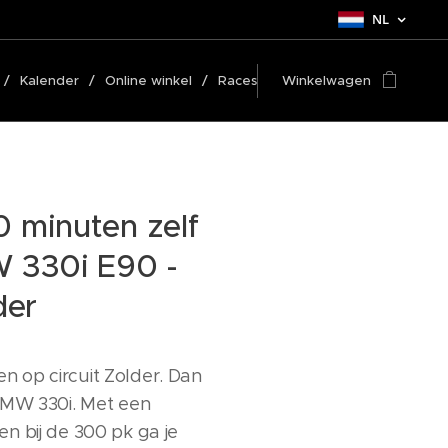
NL
Kalender
Online winkel
Races
Winkelwagen
 minuten zelf
W 330i E90 -
der
den op circuit Zolder. Dan
BMW 330i. Met een
n bij de 300 pk ga je