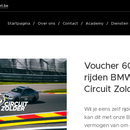
rt.be
Startpagina
Over ons
Contact
Academy
Diensten
Voucher 60
rijden BM
Circuit Zol
Wil je eens zelf rij
kan dit met onze 
vermogen van om e