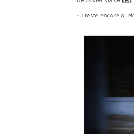
de Zolder via ce
lien
- Il reste encore que